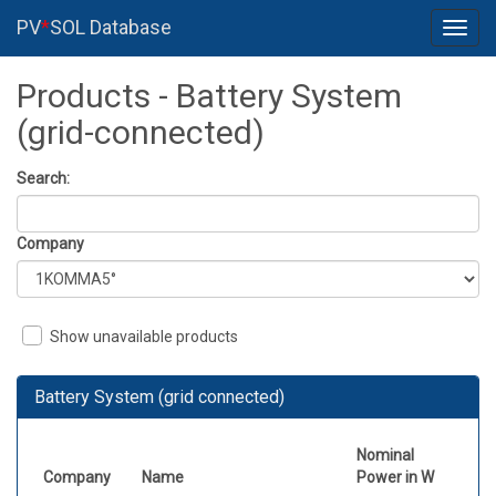
PV
*
SOL Database
Toggl
navig
Products - Battery System
(grid-connected)
Search:
Company
Show unavailable products
Battery System (grid connected)
Nominal
Company
Name
Power in W